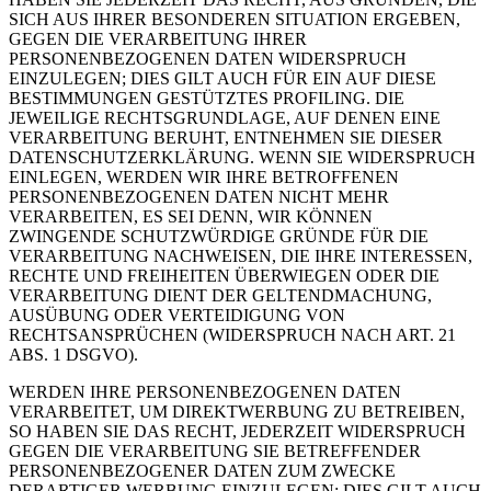
SICH AUS IHRER BESONDEREN SITUATION ERGEBEN,
GEGEN DIE VERARBEITUNG IHRER
PERSONENBEZOGENEN DATEN WIDERSPRUCH
EINZULEGEN; DIES GILT AUCH FÜR EIN AUF DIESE
BESTIMMUNGEN GESTÜTZTES PROFILING. DIE
JEWEILIGE RECHTSGRUNDLAGE, AUF DENEN EINE
VERARBEITUNG BERUHT, ENTNEHMEN SIE DIESER
DATENSCHUTZERKLÄRUNG. WENN SIE WIDERSPRUCH
EINLEGEN, WERDEN WIR IHRE BETROFFENEN
PERSONENBEZOGENEN DATEN NICHT MEHR
VERARBEITEN, ES SEI DENN, WIR KÖNNEN
ZWINGENDE SCHUTZWÜRDIGE GRÜNDE FÜR DIE
VERARBEITUNG NACHWEISEN, DIE IHRE INTERESSEN,
RECHTE UND FREIHEITEN ÜBERWIEGEN ODER DIE
VERARBEITUNG DIENT DER GELTENDMACHUNG,
AUSÜBUNG ODER VERTEIDIGUNG VON
RECHTSANSPRÜCHEN (WIDERSPRUCH NACH ART. 21
ABS. 1 DSGVO).
WERDEN IHRE PERSONENBEZOGENEN DATEN
VERARBEITET, UM DIREKTWERBUNG ZU BETREIBEN,
SO HABEN SIE DAS RECHT, JEDERZEIT WIDERSPRUCH
GEGEN DIE VERARBEITUNG SIE BETREFFENDER
PERSONENBEZOGENER DATEN ZUM ZWECKE
DERARTIGER WERBUNG EINZULEGEN; DIES GILT AUCH