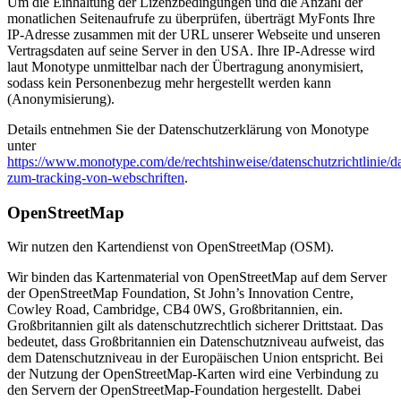
Um die Einhaltung der Lizenzbedingungen und die Anzahl der
monatlichen Seitenaufrufe zu überprüfen, überträgt MyFonts Ihre
IP-Adresse zusammen mit der URL unserer Webseite und unseren
Vertragsdaten auf seine Server in den USA. Ihre IP-Adresse wird
laut Monotype unmittelbar nach der Übertragung anonymisiert,
sodass kein Personenbezug mehr hergestellt werden kann
(Anonymisierung).
Details entnehmen Sie der Datenschutzerklärung von Monotype
unter
https://www.monotype.com/de/rechtshinweise/datenschutzrichtlinie/dat
zum-tracking-von-webschriften
.
OpenStreetMap
Wir nutzen den Kartendienst von OpenStreetMap (OSM).
Wir binden das Kartenmaterial von OpenStreetMap auf dem Server
der OpenStreetMap Foundation, St John’s Innovation Centre,
Cowley Road, Cambridge, CB4 0WS, Großbritannien, ein.
Großbritannien gilt als datenschutzrechtlich sicherer Drittstaat. Das
bedeutet, dass Großbritannien ein Datenschutzniveau aufweist, das
dem Datenschutzniveau in der Europäischen Union entspricht. Bei
der Nutzung der OpenStreetMap-Karten wird eine Verbindung zu
den Servern der OpenStreetMap-Foundation hergestellt. Dabei