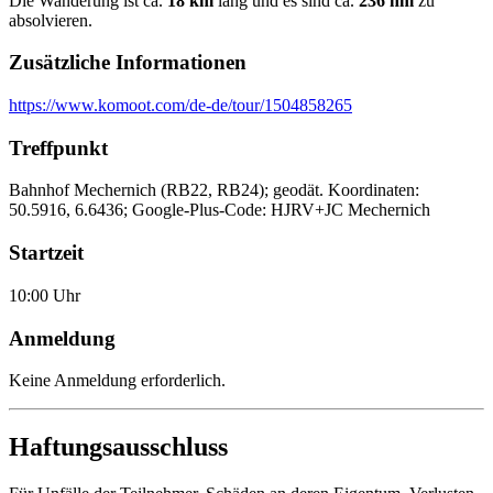
Die Wanderung ist ca.
18 km
lang und es sind ca.
236 hm
zu
absolvieren.
Zusätzliche Informationen
https://www.komoot.com/de-de/tour/1504858265
Treffpunkt
Bahnhof Mechernich (RB22, RB24); geodät. Koordinaten:
50.5916, 6.6436; Google-Plus-Code: HJRV+JC Mechernich
Startzeit
10:00 Uhr
Anmeldung
Keine Anmeldung erforderlich.
Haftungsausschluss