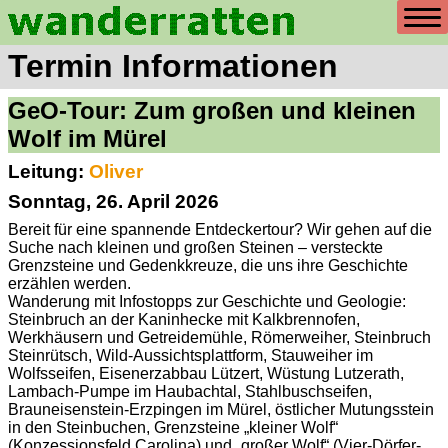
Termin Informationen
GeO-Tour: Zum großen und kleinen
Wolf im Mürel
Leitung:
Oliver
Sonntag, 26. April 2026
Bereit für eine spannende Entdeckertour? Wir gehen auf die
Suche nach kleinen und großen Steinen – versteckte
Grenzsteine und Gedenkkreuze, die uns ihre Geschichte
erzählen werden.
Wanderung mit Infostopps zur Geschichte und Geologie:
Steinbruch an der Kaninhecke mit Kalkbrennofen,
Werkhäusern und Getreidemühle, Römerweiher, Steinbruch
Steinrütsch, Wild-Aussichtsplattform, Stauweiher im
Wolfsseifen, Eisenerzabbau Lützert, Wüstung Lutzerath,
Lambach-Pumpe im Haubachtal, Stahlbuschseifen,
Brauneisenstein-Erzpingen im Mürel, östlicher Mutungsstein
in den Steinbuchen, Grenzsteine „kleiner Wolf“
(Konzessionsfeld Carolina) und „großer Wolf“ (Vier-Dörfer-