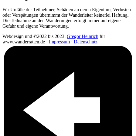
Für Unfälle der Teilnehmer, Schäden an deren Eigentum, Verlusten
oder Verspätungen übernimmt der Wanderleiter keinerlei Haftung.
Die Teilnahme an den Wanderungen erfolgt immer auf eigene
Gefahr und eigene Verantwortung.
Webdesign und ©2022 bis 2023:
Gregor Heinrich
für
www.wanderratten.de ·
Impressum
·
Datenschutz