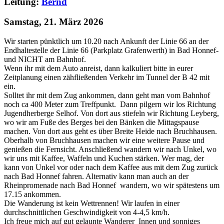
Leitung:
Bernd
Samstag, 21. März 2026
Wir starten pünktlich um 10.20 nach Ankunft der Linie 66 an der
Endhaltestelle der Linie 66 (Parkplatz Grafenwerth) in Bad Honnef-
und NICHT am Bahnhof.
Wenn ihr mit dem Auto anreist, dann kalkuliert bitte in eurer
Zeitplanung einen zähfließenden Verkehr im Tunnel der B 42 mit
ein.
Solltet ihr mit dem Zug ankommen, dann geht man vom Bahnhof
noch ca 400 Meter zum Treffpunkt. Dann pilgern wir los Richtung
Jugendherberge Selhof. Von dort aus stiefeln wir Richtung Leyberg,
wo wir am Fuße des Berges bei den Bänken die Mittagspause
machen. Von dort aus geht es über Breite Heide nach Bruchhausen.
Oberhalb von Bruchhausen machen wir eine weitere Pause und
genießen die Fernsicht. Anschließend wandern wir nach Unkel, wo
wir uns mit Kaffee, Waffeln und Kuchen stärken. Wer mag, der
kann von Unkel vor oder nach dem Kaffee aus mit dem Zug zurück
nach Bad Honnef fahren. Alternativ kann man auch an der
Rheinpromenade nach Bad Honnef wandern, wo wir spätestens um
17.15 ankommen.
Die Wanderung ist kein Wettrennen! Wir laufen in einer
durchschnittlichen Geschwindigkeit von 4-4,5 km/h.
Ich freue mich auf gut gelaunte Wanderer_Innen und sonniges