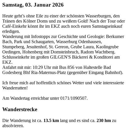
Samstag, 03. Januar 2026
Heute geht’s ohne Eile zu einer der schönsten Wasserburgen, den
Tränen des Kölner Doms und zu weißem Gold! Nach der Tour oder
Café-Einkehr könnt ihr im EKZ auch noch euren Samstagseinkauf
erledigen.
Wanderung mit Infostopps zur Geschichte und Geologie: Berkumer
Bach, Park und Schaugarten, Wasserburg Odenhausen,
Stumpeberg, Jesuitenhof, St. Gereon, Grube Laura, Kaolingrube
Oedingen, Hohenberg mit Domsteinbruch, Radom Wachtberg.
Schlusseinkehr im großen GILGEN'S Bäckerei & Konditorei am
EKZ.
Anfahrt mit mir: 10:29 Uhr mit Bus 856 von Haltestelle Bad
Godesberg Bhf Ria-Maternus-Platz (gegenüber Eingang Bahnhof).
Ich freue mich auf hoffentlich schönes Wetter und viele interessierte
Wanderratten!
Am Wandertag erreichbar unter 0171/1090507.
Wanderstrecke
Die Wanderung ist ca.
13.5 km
lang und es sind ca.
230 hm
zu
absolvieren.