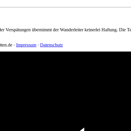
der Verspätungen übernimmt der Wanderleiter keinerlei Haftung. Die 
ten.de ·
Impressum
·
Datenschutz