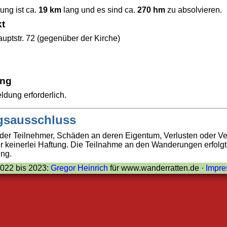
ng ist ca.
19 km
lang und es sind ca.
270 hm
zu absolvieren.
kt
auptstr. 72 (gegenüber der Kirche)
ng
dung erforderlich.
gsausschluss
 der Teilnehmer, Schäden an deren Eigentum, Verlusten oder V
r keinerlei Haftung. Die Teilnahme an den Wanderungen erfolg
ung.
022 bis 2023:
Gregor Heinrich
für www.wanderratten.de ·
Impr