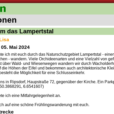
onen
m das Lampertstal
Lisa
 05. Mai 2024
e ich mit euch durch das Naturschutzgebiet Lampertstal - ei
hen - wandern. Viele Orchideenarten und eine Vielzahl von gef
ist über Wald- und Wiesenwegen wandern wir durch Wacholderh
f die Höhen der Eifel und bekommen auch architektonische Kle
besteht die Möglichkeit für eine Schlusseinkehr.
 uns in Ripsdorf, Haupstraße 72, gegenüber der Kirche. Ein Parkp
(50.3868291, 6.6541607)
ete ich eine Mitfahrgelegenheit an.
ich auf eine schöne Frühlingswanderung mit euch.
trecke