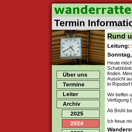
Termin Informati
Rund u
Leitung:
Sonntag,
Heute möcht
Schatzkästc
finden. Me
Über uns
Aussicht au
Termine
In Ripsdorf 
Leiter
Wir treffen
Verfügung 
Archiv
Ab Brühl bi
2025
Ich freue m
2024
Wanders