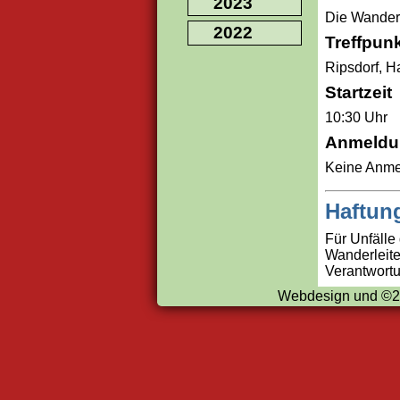
2023
Die Wanderu
2022
Treffpun
Ripsdorf, H
Startzeit
10:30 Uhr
Anmeldu
Keine Anmel
Haftun
Für Unfälle
Wanderleite
Verantwort
Webdesign und ©2